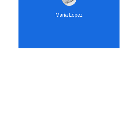
María López
Recuerdos
Capturamos la belleza de la maternidad con 
amor.
EMOCIÓN