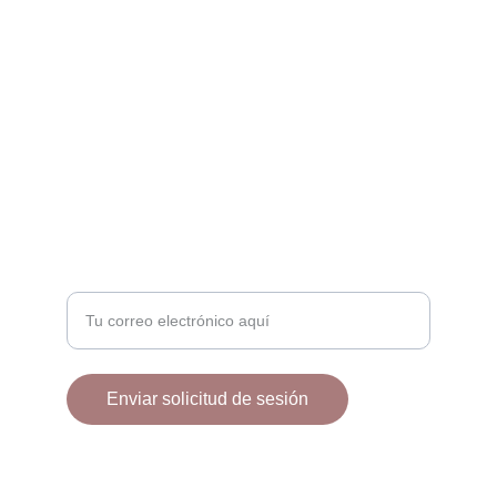
EMOCIÓN
info@llcphotography.es
+34 678426900
+34 928092828
BELLEZA
Ingrese su correo electrónico
Enviar solicitud de sesión