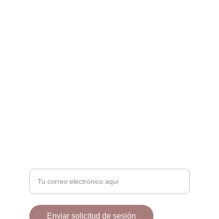
Capturamos la belleza de la maternidad con 
amor.
EMOCIÓN
info@llcphotography.es
+34 678426900
+34 928092828
BELLEZA
Ingrese su correo electrónico
Enviar solicitud de sesión