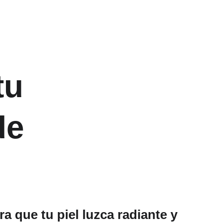
tu 
de 
a que tu piel luzca radiante y 