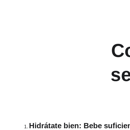
Co
se
Hidrátate bien
: Bebe suficie